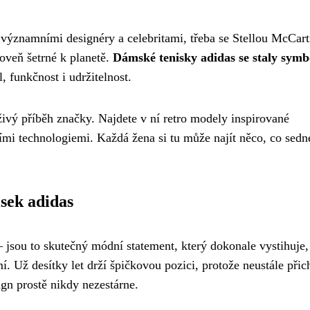
s významními designéry a celebritami, třeba se Stellou McCart
oveň šetrné k planetě.
Dámské tenisky adidas se staly sym
, funkčnost i udržitelnost.
ivý příběh značky. Najdete v ní retro modely inspirované
šími technologiemi. Každá žena si tu může najít něco, co sedn
sek adidas
– jsou to skutečný módní statement, který dokonale vystihuje
mí. Už desítky let drží špičkovou pozici, protože neustále přic
gn prostě nikdy nezestárne.