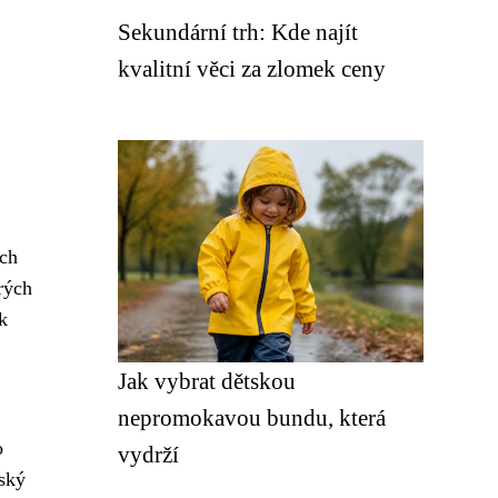
Sekundární trh: Kde najít
kvalitní věci za zlomek ceny
ých
rých
k
Jak vybrat dětskou
nepromokavou bundu, která
o
vydrží
nský