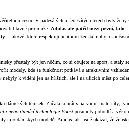
ěřitelnou cestu. V padesátých a šedesátých letech byly ženy 
rhovali hlavně pro muže.
Adidas ale patřil mezi první, kdo
oty
– takové, které respektují anatomii ženské nohy a současn
sky přestaly být jen něčím, co si obujete na sport, a staly s
ořit modely, kde se funkčnost potkává s atraktivním vzhlede
nebyly k vidění jen na hřištích, ale i na ulicích měst po cel
u dámských tenisek. Začala si hrát s barvami, materiály, tva
litu nebo tlumící technologie Boost
posunuly pohodlí a výkon
staly i do dámských modelů. Adidas tak jasně ukázal, že žensk