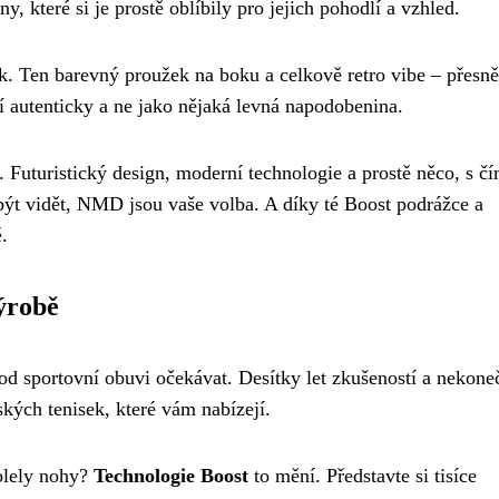
ny, které si je prostě oblíbily pro jejich pohodlí a vzhled.
. Ten barevný proužek na boku a celkově retro vibe – přesně
jí autenticky a ne jako nějaká levná napodobenina.
. Futuristický design, moderní technologie a prostě něco, s č
 být vidět, NMD jsou vaše volba. A díky té Boost podrážce a
.
výrobě
od sportovní obuvi očekávat. Desítky let zkušeností a nekone
ých tenisek, které vám nabízejí.
olely nohy?
Technologie Boost
to mění. Představte si tisíce