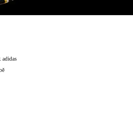
 adidas
bě