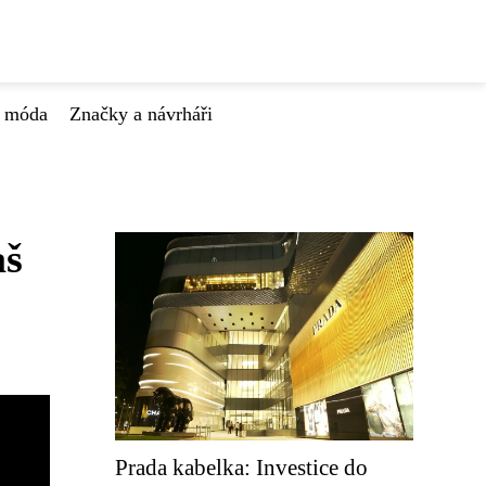
á móda
Značky a návrháři
aš
Prada kabelka: Investice do