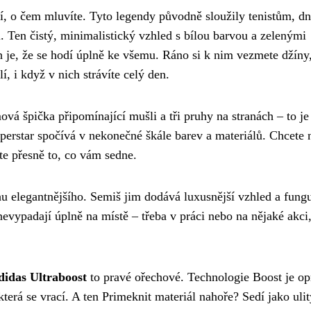
í, o čem mluvíte. Tyto legendy původně sloužily tenistům, dn
i. Ten čistý, minimalistický vzhled s bílou barvou a zelenými
h je, že se hodí úplně ke všemu. Ráno si k nim vezmete džíny
, i když v nich strávíte celý den.
á špička připomínající mušli a tři pruhy na stranách – to je
uperstar spočívá v nekonečné škále barev a materiálů. Chcete 
e přesně to, co vám sedne.
hu elegantnějšího. Semiš jim dodává luxusnější vzhled a fungu
nevypadají úplně na místě – třeba v práci nebo na nějaké akci
didas Ultraboost
to pravé ořechové. Technologie Boost je o
terá se vrací. A ten Primeknit materiál nahoře? Sedí jako ulit