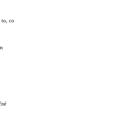
 to, co
ím
čné