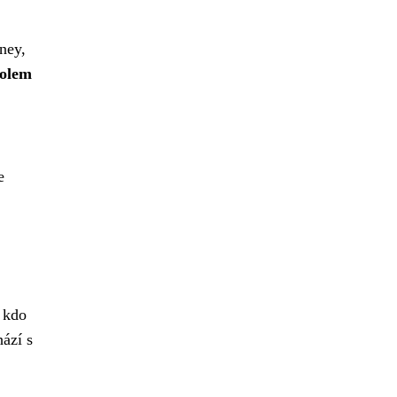
ney,
bolem
e
, kdo
hází s