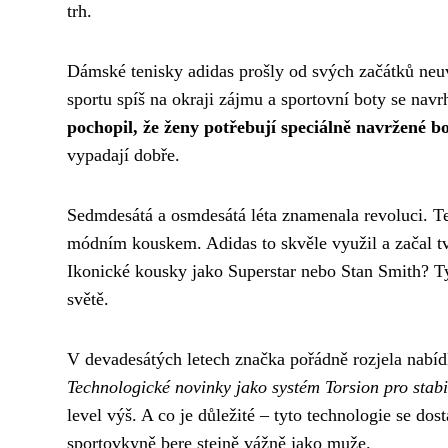
trh.
Dámské tenisky adidas prošly od svých začátků neuv
sportu spíš na okraji zájmu a sportovní boty se nav
pochopil, že ženy potřebují speciálně navržené b
vypadají dobře.
Sedmdesátá a osmdesátá léta znamenala revoluci. Teni
módním kouskem. Adidas to skvěle využil a začal tv
Ikonické kousky jako Superstar nebo Stan Smith? Ty 
světě.
V devadesátých letech značka pořádně rozjela nabídk
Technologické novinky jako systém Torsion pro stabi
level výš. A co je důležité – tyto technologie se do
sportovkyně bere stejně vážně jako muže.