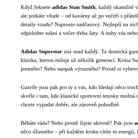
Když řeknete
adidas Stan Smith
, každý okamžitě v
ale potkáte všude – od kavárny až po večeři s přátel
detaily vzadu? Naprosto nadčasový. Nejlepší na nic
odpoledne sukni a večer třeba šaty. A nohy vás nebolí
Adidas Superstar
zná snad každý. Ta ikonická gumov
klasika, kterou miluje už několik generací. Krása S
jemného? Nebo naopak výrazného? Prostě si vyberet
Gazelle
jsou pak pro ty z vás, kdo hledají něco troc
skvěle i tam, kde klasické sportovní tenisky možná 
chcete vypadat dobře, ale zároveň pohodlně.
Běháte ráda? Nebo prostě žijete aktivně? Pak jsou
a
něco úžasného – při každém kroku cítíte tu energii, k