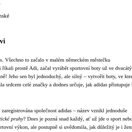
y
mské
vi
das. Všechno to začalo v malém německém městečku
říkali prostě Adi, začal vyrábět sportovní boty už ve dvacát
ně! Jeho sen byl jednoduchý, ale silný – vytvořit boty, ve kte
ala srdcem celé značky a dodnes určuje, jak adidas přistupuje 
 zaregistrována společnost adidas – název vznikl jednoduše
stické pruhy
? Dnes je pozná snad každý, ať už jde o sport neb
tovní výkon, ale postupně si uvědomila, jak důležitý je i že