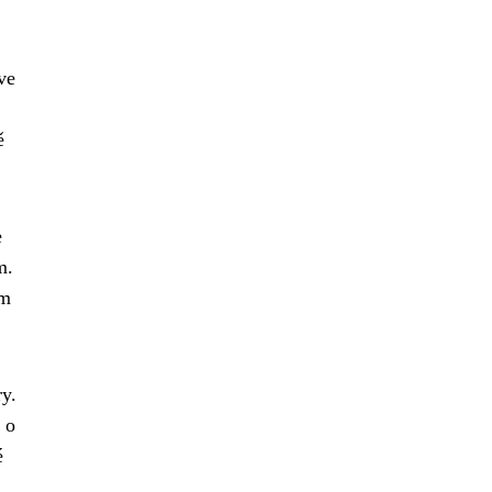
ve
ě
e
m.
ém
ry.
 o
é