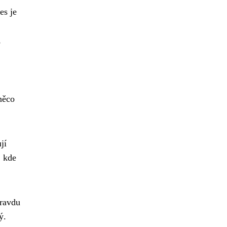
es je
,
něco
jí
, kde
pravdu
ý.