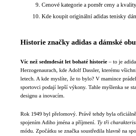
Cenové kategorie a poměr ceny a kvalit
Kde koupit originální adidas tenisky dá
Historie značky adidas a dámské obu
Víc než sedmdesát let bohaté historie
– to je adi
Herzogenaurach, kde Adolf Dassler, kterému všichni 
letech. A kde myslíte, že to bylo? V mamince prádel
sportovci podají lepší výkony. Tahle myšlenka se st
designu a inovacím.
Rok 1949 byl přelomový. Právě tehdy byla oficiálně
spojením Adiho jména a příjmení.
Ty tři charakteri
módu. Zpočátku se značka soustředila hlavně na spor