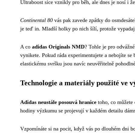
Ultraboost sice vznikly pro běh, ale dnes je nosí i že
Continental 80
vás pak zavede zpátky do osmdesátek
je teď in. Mladší holky po nich šílí, protože vypada
A co
adidas Originals NMD
? Tohle je pro odvážné
vynikete. Pokud ráda experimentujete a nebojíte se
elastickému svršku jsou navíc neuvěřitelně pohodlné
Technologie a materiály použité ve 
Adidas neustále posouvá hranice
toho, co můžete 
hodiny výzkumu se projevují v každém detailu dámsk
Vzpomínáte si na pocit, když vás po dlouhém dni b