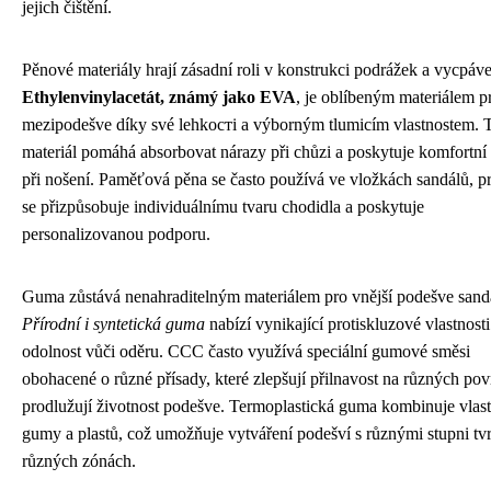
jejich čištění.
Pěnové materiály hrají zásadní roli v konstrukci podrážek a vycpáv
Ethylenvinylacetát, známý jako EVA
, je oblíbeným materiálem p
mezipodešve díky své lehkості a výborným tlumicím vlastnostem. 
materiál pomáhá absorbovat nárazy při chůzi a poskytuje komfortní 
při nošení. Paměťová pěna se často používá ve vložkách sandálů, p
se přizpůsobuje individuálnímu tvaru chodidla a poskytuje
personalizovanou podporu.
Guma zůstává nenahraditelným materiálem pro vnější podešve sand
Přírodní i syntetická guma
nabízí vynikající protiskluzové vlastnosti
odolnost vůči oděru. CCC často využívá speciální gumové směsi
obohacené o různé přísady, které zlepšují přilnavost na různých pov
prodlužují životnost podešve. Termoplastická guma kombinuje vlast
gumy a plastů, což umožňuje vytváření podešví s různými stupni tvr
různých zónách.