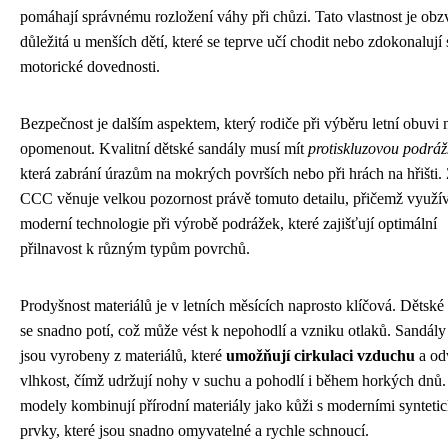
pomáhají správnému rozložení váhy při chůzi. Tato vlastnost je obz
důležitá u menších dětí, které se teprve učí chodit nebo zdokonalují
motorické dovednosti.
Bezpečnost je dalším aspektem, který rodiče při výběru letní obuvi
opomenout. Kvalitní dětské sandály musí mít
protiskluzovou podrá
která zabrání úrazům na mokrých površích nebo při hrách na hřišti.
CCC věnuje velkou pozornost právě tomuto detailu, přičemž využí
moderní technologie při výrobě podrážek, které zajišťují optimální
přilnavost k různým typům povrchů.
Prodyšnost materiálů je v letních měsících naprosto klíčová. Dětsk
se snadno potí, což může vést k nepohodlí a vzniku otlaků. Sandá
jsou vyrobeny z materiálů, které
umožňují cirkulaci vzduchu
a od
vlhkost, čímž udržují nohy v suchu a pohodlí i během horkých dn
modely kombinují přírodní materiály jako kůži s moderními synteti
prvky, které jsou snadno omyvatelné a rychle schnoucí.