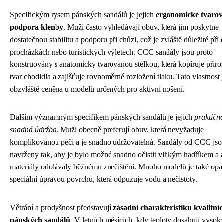
Specifickým rysem pánských sandálů je jejich
ergonomické tvarov
podpora klenby
. Muži často vyhledávají obuv, která jim poskytne
dostatečnou stabilitu a podporu při chůzi, což je zvláště důležité při 
procházkách nebo turistických výletech. CCC sandály jsou proto
konstruovány s anatomicky tvarovanou stélkou, která kopíruje přir
tvar chodidla a zajišťuje rovnoměrné rozložení tlaku. Tato vlastnost 
obzvláště ceněna u modelů určených pro aktivní nošení.
Dalším významným specifikem pánských sandálů je jejich
praktičn
snadná údržba
. Muži obecně preferují obuv, která nevyžaduje
komplikovanou péči a je snadno udržovatelná. Sandály od CCC js
navrženy tak, aby je bylo možné snadno očistit vlhkým hadříkem a
materiály odolávaly běžnému znečištění. Mnoho modelů je také opa
speciální úpravou povrchu, která odpuzuje vodu a nečistoty.
Větrání a prodyšnost představují
zásadní charakteristiku kvalitní
pánských sandálů
. V letních měsících, kdy teploty dosahují vyso