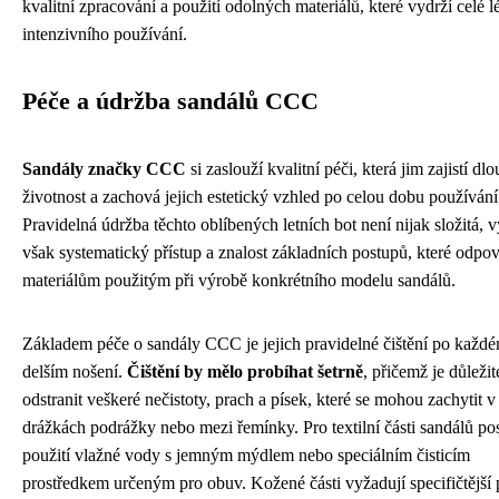
kvalitní zpracování a použití odolných materiálů, které vydrží celé l
intenzivního používání.
Péče a údržba sandálů CCC
Sandály značky CCC
si zaslouží kvalitní péči, která jim zajistí dl
životnost a zachová jejich estetický vzhled po celou dobu používání
Pravidelná údržba těchto oblíbených letních bot není nijak složitá, 
však systematický přístup a znalost základních postupů, které odpov
materiálům použitým při výrobě konkrétního modelu sandálů.
Základem péče o sandály CCC je jejich pravidelné čištění po každ
delším nošení.
Čištění by mělo probíhat šetrně
, přičemž je důležit
odstranit veškeré nečistoty, prach a písek, které se mohou zachytit v
drážkách podrážky nebo mezi řemínky. Pro textilní části sandálů pos
použití vlažné vody s jemným mýdlem nebo speciálním čisticím
prostředkem určeným pro obuv. Kožené části vyžadují specifičtější 