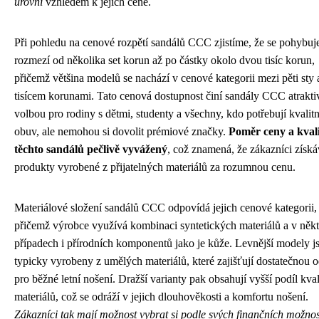
úrovni
vzhledem k jejich ceně.
Při pohledu na cenové rozpětí sandálů CCC zjistíme, že se pohybuj
rozmezí od několika set korun až po částky okolo dvou tisíc korun,
přičemž většina modelů se nachází v cenové kategorii mezi pěti sty 
tisícem korunami. Tato cenová dostupnost činí sandály CCC atrakti
volbou pro rodiny s dětmi, studenty a všechny, kdo potřebují kvalitní
obuv, ale nemohou si dovolit prémiové značky.
Poměr ceny a kvali
těchto sandálů pečlivě vyvážený
, což znamená, že zákazníci získá
produkty vyrobené z přijatelných materiálů za rozumnou cenu.
Materiálové složení sandálů CCC odpovídá jejich cenové kategorii,
přičemž výrobce využívá kombinaci syntetických materiálů a v něk
případech i přírodních komponentů jako je kůže. Levnější modely j
typicky vyrobeny z umělých materiálů, které zajišťují dostatečnou 
pro běžné letní nošení. Dražší varianty pak obsahují vyšší podíl kval
materiálů, což se odráží v jejich dlouhověkosti a komfortu nošení.
Zákazníci tak mají možnost vybrat si podle svých finančních možnos