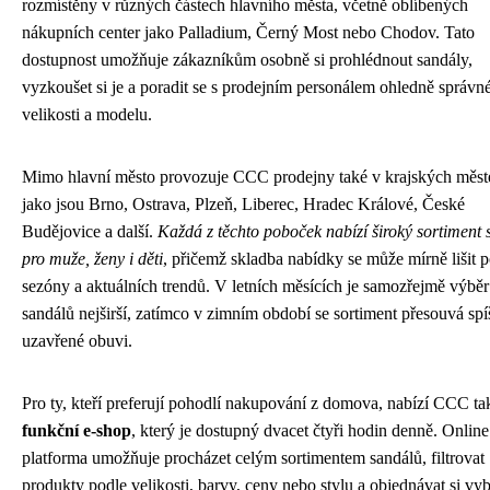
rozmístěny v různých částech hlavního města, včetně oblíbených
nákupních center jako Palladium, Černý Most nebo Chodov. Tato
dostupnost umožňuje zákazníkům osobně si prohlédnout sandály,
vyzkoušet si je a poradit se s prodejním personálem ohledně správn
velikosti a modelu.
Mimo hlavní město provozuje CCC prodejny také v krajských měst
jako jsou Brno, Ostrava, Plzeň, Liberec, Hradec Králové, České
Budějovice a další.
Každá z těchto poboček nabízí široký sortiment
pro muže, ženy i děti
, přičemž skladba nabídky se může mírně lišit 
sezóny a aktuálních trendů. V letních měsících je samozřejmě výběr
sandálů nejširší, zatímco v zimním období se sortiment přesouvá spí
uzavřené obuvi.
Pro ty, kteří preferují pohodlí nakupování z domova, nabízí CCC t
funkční e-shop
, který je dostupný dvacet čtyři hodin denně. Online
platforma umožňuje procházet celým sortimentem sandálů, filtrovat
produkty podle velikosti, barvy, ceny nebo stylu a objednávat si vy