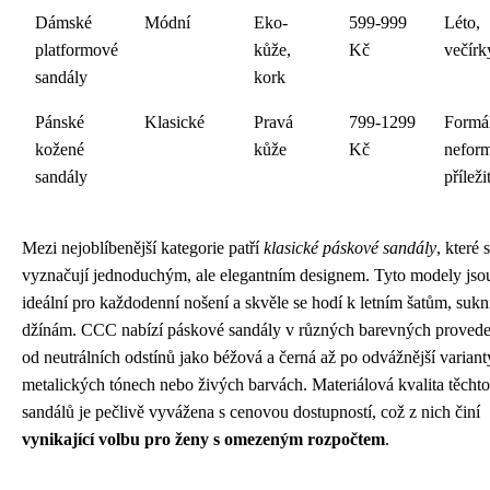
Dámské
Módní
Eko-
599-999
Léto,
platformové
kůže,
Kč
večírk
sandály
kork
Pánské
Klasické
Pravá
799-1299
Formál
kožené
kůže
Kč
neform
sandály
příleži
Mezi nejoblíbenější kategorie patří
klasické páskové sandály
, které 
vyznačují jednoduchým, ale elegantním designem. Tyto modely jso
ideální pro každodenní nošení a skvěle se hodí k letním šatům, sukn
džínám. CCC nabízí páskové sandály v různých barevných provede
od neutrálních odstínů jako béžová a černá až po odvážnější variant
metalických tónech nebo živých barvách. Materiálová kvalita těchto
sandálů je pečlivě vyvážena s cenovou dostupností, což z nich činí
vynikající volbu pro ženy s omezeným rozpočtem
.