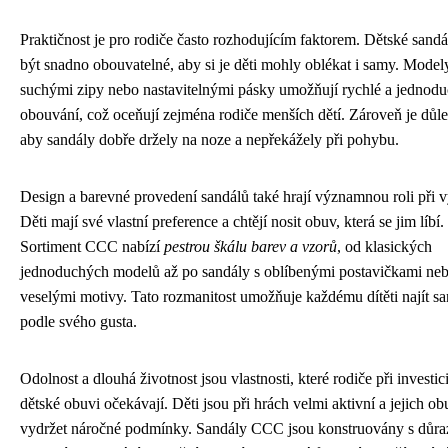
Praktičnost je pro rodiče často rozhodujícím faktorem. Dětské sand
být snadno obouvatelné, aby si je děti mohly oblékat i samy. Model
suchými zipy nebo nastavitelnými pásky umožňují rychlé a jednod
obouvání, což oceňují zejména rodiče menších dětí. Zároveň je důle
aby sandály dobře držely na noze a nepřekážely při pohybu.
Design a barevné provedení sandálů také hrají významnou roli při 
Děti mají své vlastní preference a chtějí nosit obuv, která se jim líbí.
Sortiment CCC nabízí
pestrou škálu barev a vzorů
, od klasických
jednoduchých modelů až po sandály s oblíbenými postavičkami ne
veselými motivy. Tato rozmanitost umožňuje každému dítěti najít s
podle svého gusta.
Odolnost a dlouhá životnost jsou vlastnosti, které rodiče při investic
dětské obuvi očekávají. Děti jsou při hrách velmi aktivní a jejich o
vydržet náročné podmínky. Sandály CCC jsou konstruovány s důr