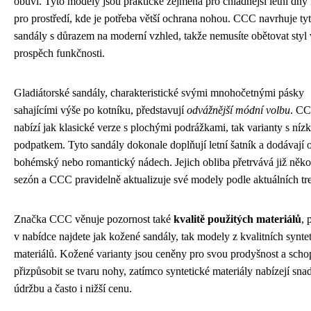
obuvi. Tyto modely jsou praktické zejména pro chladnější letní dny
pro prostředí, kde je potřeba větší ochrana nohou. CCC navrhuje ty
sandály s důrazem na moderní vzhled, takže nemusíte obětovat styl
prospěch funkčnosti.
Gladiátorské sandály, charakteristické svými mnohočetnými pásky
sahajícími výše po kotníku, představují
odvážnější módní volbu
. C
nabízí jak klasické verze s plochými podrážkami, tak varianty s ní
podpatkem. Tyto sandály dokonale doplňují letní šatník a dodávají o
bohémský nebo romantický nádech. Jejich obliba přetrvává již něko
sezón a CCC pravidelně aktualizuje své modely podle aktuálních tr
Značka CCC věnuje pozornost také
kvalitě použitých materiálů
, 
v nabídce najdete jak kožené sandály, tak modely z kvalitních synte
materiálů. Kožené varianty jsou ceněny pro svou prodyšnost a scho
přizpůsobit se tvaru nohy, zatímco syntetické materiály nabízejí snad
údržbu a často i nižší cenu.