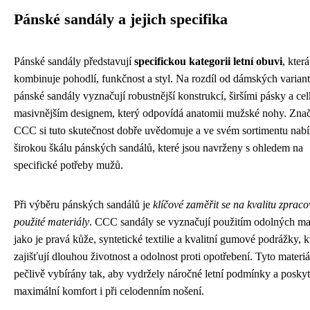
Pánské sandály a jejich specifika
Pánské sandály představují
specifickou kategorii letní obuvi
, která
kombinuje pohodlí, funkčnost a styl. Na rozdíl od dámských variant
pánské sandály vyznačují robustnější konstrukcí, širšími pásky a ce
masivnějším designem, který odpovídá anatomii mužské nohy. Zna
CCC si tuto skutečnost dobře uvědomuje a ve svém sortimentu nabí
širokou škálu pánských sandálů, které jsou navrženy s ohledem na
specifické potřeby mužů.
Při výběru pánských sandálů je
klíčové zaměřit se na kvalitu zpraco
použité materiály
. CCC sandály se vyznačují použitím odolných mat
jako je pravá kůže, syntetické textilie a kvalitní gumové podrážky, k
zajišťují dlouhou životnost a odolnost proti opotřebení. Tyto materiá
pečlivě vybírány tak, aby vydržely náročné letní podmínky a posky
maximální komfort i při celodenním nošení.