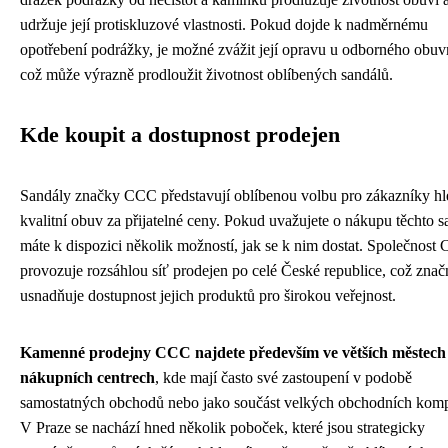
udržuje její protiskluzové vlastnosti. Pokud dojde k nadměrnému
opotřebení podrážky, je možné zvážit její opravu u odborného obuv
což může výrazně prodloužit životnost oblíbených sandálů.
Kde koupit a dostupnost prodejen
Sandály značky CCC představují oblíbenou volbu pro zákazníky hle
kvalitní obuv za přijatelné ceny. Pokud uvažujete o nákupu těchto s
máte k dispozici několik možností, jak se k nim dostat. Společnost
provozuje rozsáhlou síť prodejen po celé České republice, což znač
usnadňuje dostupnost jejich produktů pro širokou veřejnost.
Kamenné prodejny CCC najdete především ve větších městech
nákupních centrech
, kde mají často své zastoupení v podobě
samostatných obchodů nebo jako součást velkých obchodních kom
V Praze se nachází hned několik poboček, které jsou strategicky