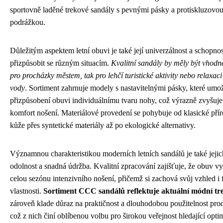
sportovně laděné trekové sandály s pevnými pásky a protiskluzovo
podrážkou.
Důležitým aspektem letní obuvi je také její univerzálnost a schopnos
přizpůsobit se různým situacím.
Kvalitní sandály by měly být vhodn
pro procházky městem, tak pro lehčí turistické aktivity nebo relaxaci
vody
. Sortiment zahrnuje modely s nastavitelnými pásky, které umo
přizpůsobení obuvi individuálnímu tvaru nohy, což výrazně zvyšuje
komfort nošení. Materiálové provedení se pohybuje od klasické pří
kůže přes syntetické materiály až po ekologické alternativy.
Významnou charakteristikou moderních letních sandálů je také jejic
odolnost a snadná údržba. Kvalitní zpracování zajišťuje, že obuv vy
celou sezónu intenzivního nošení, přičemž si zachová svůj vzhled i
vlastnosti.
Sortiment CCC sandálů reflektuje aktuální módní tr
zároveň klade důraz na praktičnost a dlouhodobou použitelnost pro
což z nich činí oblíbenou volbu pro širokou veřejnost hledající opti