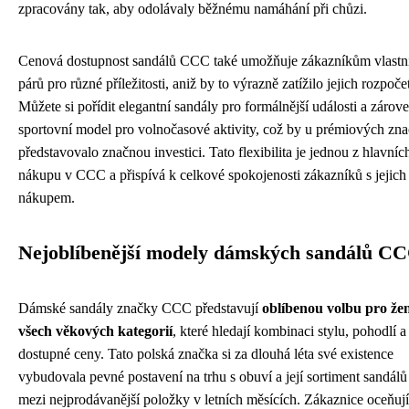
zpracovány tak, aby odolávaly běžnému namáhání při chůzi.
Cenová dostupnost sandálů CCC také umožňuje zákazníkům vlastni
párů pro různé příležitosti, aniž by to výrazně zatížilo jejich rozpoče
Můžete si pořídit elegantní sandály pro formálnější události a zárov
sportovní model pro volnočasové aktivity, což by u prémiových zn
představovalo značnou investici. Tato flexibilita je jednou z hlavní
nákupu v CCC a přispívá k celkové spokojenosti zákazníků s jejich
nákupem.
Nejoblíbenější modely dámských sandálů C
Dámské sandály značky CCC představují
oblíbenou volbu pro že
všech věkových kategorií
, které hledají kombinaci stylu, pohodlí a
dostupné ceny. Tato polská značka si za dlouhá léta své existence
vybudovala pevné postavení na trhu s obuví a její sortiment sandálů 
mezi nejprodávanější položky v letních měsících. Zákaznice oceňují