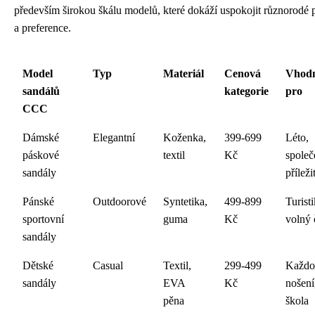
především širokou škálu modelů, které dokáží uspokojit různorodé 
a preference.
Model
Typ
Materiál
Cenová
Vhod
sandálů
kategorie
pro
CCC
Dámské
Elegantní
Koženka,
399-699
Léto,
páskové
textil
Kč
společ
sandály
příleži
Pánské
Outdoorové
Syntetika,
499-899
Turisti
sportovní
guma
Kč
volný 
sandály
Dětské
Casual
Textil,
299-499
Každo
sandály
EVA
Kč
nošení
pěna
škola