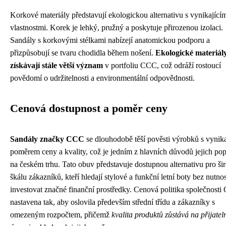
Korkové materiály představují ekologickou alternativu s vynikající
vlastnostmi. Korek je lehký, pružný a poskytuje přirozenou izolaci.
Sandály s korkovými stélkami nabízejí anatomickou podporu a
přizpůsobují se tvaru chodidla během nošení.
Ekologické materiál
získávají stále větší význam
v portfoliu CCC, což odráží rostoucí
povědomí o udržitelnosti a environmentální odpovědnosti.
Cenová dostupnost a poměr ceny
Sandály značky CCC
se dlouhodobě těší pověsti výrobků s vynik
poměrem ceny a kvality, což je jedním z hlavních důvodů jejich pop
na českém trhu. Tato obuv představuje dostupnou alternativu pro ši
škálu zákazníků, kteří hledají stylové a funkční letní boty bez nutnos
investovat značné finanční prostředky. Cenová politika společnosti
nastavena tak, aby oslovila především střední třídu a zákazníky s
omezeným rozpočtem, přičemž
kvalita produktů zůstává na přijatel