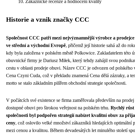
Zákaznické recenze a hodnocení kvality
Historie a vznik značky CCC
Společnost CCC patří mezi nejvýznamnější výrobce a prodejce
ve střední a východní Evropě
, přičemž její historie sahá až do ro
kdy byla založena v polském městě Polkowice. Zakladatelem této ú
obuvnické firmy je Dariusz Miłek, který tehdy zahájil svou podnika
cestu v oblasti prodeje obuvi. Název CCC je odvozen od polského 
Cena Czyni Cuda, což v překladu znamená Cena dělá zázraky, a te
motto se stalo základním pilířem obchodní strategie společnosti.
V počátcích své existence se firma zaměřovala především na prodej
dostupné obuvi pro širokou veřejnost na polském trhu.
Rychlý růst
společnosti byl podpořen strategií nabízet kvalitní obuv za přija
ceny
, což oslovilo velké množství zákazníků hledajících optimální
mezi cenou a kvalitou. Během devadesátých let minulého století spo