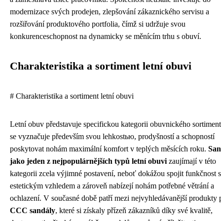
modernizace svých prodejen, zlepšování zákaznického servisu a
rozšiřování produktového portfolia, čímž si udržuje svou
konkurenceschopnost na dynamicky se měnícím trhu s obuví.
Charakteristika a sortiment letní obuvi
# Charakteristika a sortiment letní obuvi
Letní obuv představuje specifickou kategorii obuvnického sortiment
se vyznačuje především svou lehkostью, prodyšností a schopností
poskytovat nohám maximální komfort v teplých měsících roku.
San
jako jeden z nejpopulárnějších typů letní obuvi
zaujímají v této
kategorii zcela výjimné postavení, neboť dokážou spojit funkčnost s
estetickým vzhledem a zároveň nabízejí nohám potřebné větrání a
ochlazení. V současné době patří mezi nejvyhledávanější produkty 
CCC sandály
, které si získaly přízeň zákazníků díky své kvalitě,