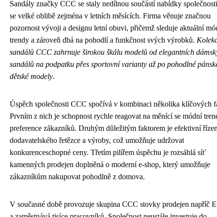
Sandály značky CCC se staly nedílnou součástí nabídky společnosti 
se velké oblibě zejména v letních měsících. Firma věnuje značnou
pozornost vývoji a designu letní obuvi, přičemž sleduje aktuální mó
trendy a zároveň dbá na pohodlí a funkčnost svých výrobků.
Kolek
sandálů CCC zahrnuje širokou škálu modelů od elegantních dámsk
sandálů na podpatku přes sportovní varianty až po pohodlné pánsk
dětské modely
.
Úspěch společnosti CCC spočívá v kombinaci několika klíčových f
Prvním z nich je schopnost rychle reagovat na měnící se módní tren
preference zákazníků. Druhým důležitým faktorem je efektivní řízen
dodavatelského řetězce a výroby, což umožňuje udržovat
konkurenceschopné ceny. Třetím pilířem úspěchu je rozsáhlá síť
kamenných prodejen doplněná o moderní e-shop, který umožňuje
zákazníkům nakupovat pohodlně z domova.
V současné době provozuje skupina CCC stovky prodejen napříč 
a zaměstnává tisíce pracovníků. Společnost neustále investuje do