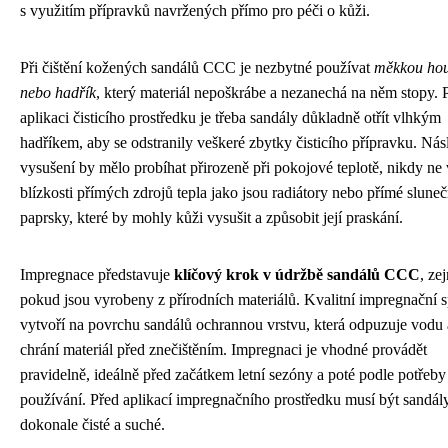
s využitím přípravků navržených přímo pro péči o kůži.
Při čištění kožených sandálů CCC je nezbytné používat
měkkou ho
nebo hadřík
, který materiál nepoškrábe a nezanechá na něm stopy. 
aplikaci čisticího prostředku je třeba sandály důkladně otřít vlhkým
hadříkem, aby se odstranily veškeré zbytky čisticího přípravku. Ná
vysušení by mělo probíhat přirozeně při pokojové teplotě, nikdy ne 
blízkosti přímých zdrojů tepla jako jsou radiátory nebo přímé sluneč
paprsky, které by mohly kůži vysušit a způsobit její praskání.
Impregnace představuje
klíčový krok v údržbě sandálů CCC
, ze
pokud jsou vyrobeny z přírodních materiálů. Kvalitní impregnační s
vytvoří na povrchu sandálů ochrannou vrstvu, která odpuzuje vodu 
chrání materiál před znečištěním. Impregnaci je vhodné provádět
pravidelně, ideálně před začátkem letní sezóny a poté podle potřeb
používání. Před aplikací impregnačního prostředku musí být sandál
dokonale čisté a suché.