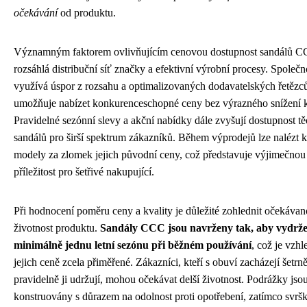
očekávání
od produktu.
Významným faktorem ovlivňujícím cenovou dostupnost sandálů C
rozsáhlá distribuční síť značky a efektivní výrobní procesy. Společn
využívá úspor z rozsahu a optimalizovaných dodavatelských řetězců,
umožňuje nabízet konkurenceschopné ceny bez výrazného snížení k
Pravidelné sezónní slevy a akční nabídky dále zvyšují dostupnost tě
sandálů pro širší spektrum zákazníků. Během výprodejů lze nalézt k
modely za zlomek jejich původní ceny, což představuje výjimečnou
příležitost pro šetřivé nakupující.
Při hodnocení poměru ceny a kvality je důležité zohlednit očekáva
životnost produktu.
Sandály CCC jsou navrženy tak, aby vydrže
minimálně jednu letní sezónu při běžném používání
, což je vzh
jejich ceně zcela přiměřené. Zákazníci, kteří s obuví zacházejí šetrně
pravidelně ji udržují, mohou očekávat delší životnost. Podrážky jso
konstruovány s důrazem na odolnost proti opotřebení, zatímco svrš