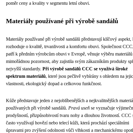
poměr ceny a kvality v segmentu letní obuvi.
Materiály používané při výrobě sandálů
Materiály používané při výrobě sandálů představují klíčový aspekt, 
rozhoduje o kvalitě, trvanlivosti a komfortu obuvi. Společnost CCC,
patří k předním výrobcům obuvi v Evropě, věnuje výběru materiálů
mimořádnou pozornost, aby zajistila svým zákazníkům produkty spl
nejvyšší standardy.
Při výrobě sandálů CCC se využívá široké
spektrum materiálů
, které jsou pečlivě vybírány s ohledem na jeji
vlastnosti, ekologický dopad a celkovou funkčnost.
Kůže představuje jeden z nejoblíbenějších a nejkvalitnějších materiá
používaných při výrobě sandálů.
Pravá useň
se vyznačuje výjimeč
prodyšností, přizpůsobivostí tvaru nohy a dlouhou životností. CCC
často využívají hovězí nebo telecí kůži, která prochází speciálními
úpravami pro zvýšení odolnosti vůči vlhkosti a mechanickému opot