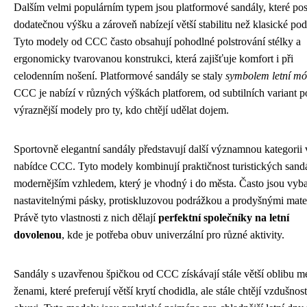
Dalším velmi populárním typem jsou platformové sandály, které pos
dodatečnou výšku a zároveň nabízejí větší stabilitu než klasické po
Tyto modely od CCC často obsahují pohodlné polstrování stélky a
ergonomicky tvarovanou konstrukci, která zajišťuje komfort i při
celodenním nošení. Platformové sandály se staly
symbolem letní m
CCC je nabízí v různých výškách platforem, od subtilních variant p
výraznější modely pro ty, kdo chtějí udělat dojem.
Sportovně elegantní sandály představují další významnou kategorii 
nabídce CCC. Tyto modely kombinují praktičnost turistických sandá
modernějším vzhledem, který je vhodný i do města. Často jsou vyb
nastavitelnými pásky, protiskluzovou podrážkou a prodyšnými mater
Právě tyto vlastnosti z nich dělají
perfektní společníky na letní
dovolenou
, kde je potřeba obuv univerzální pro různé aktivity.
Sandály s uzavřenou špičkou od CCC získávají stále větší oblibu m
ženami, které preferují větší krytí chodidla, ale stále chtějí vzdušnost