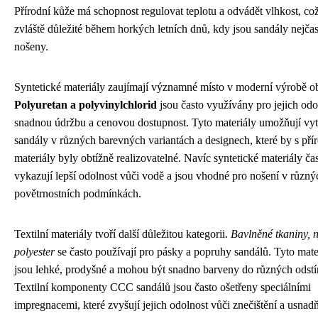
Přírodní kůže má schopnost regulovat teplotu a odvádět vlhkost, což
zvláště důležité během horkých letních dnů, kdy jsou sandály nejčas
nošeny.
Syntetické materiály zaujímají významné místo v moderní výrobě o
Polyuretan a polyvinylchlorid
jsou často využívány pro jejich odo
snadnou údržbu a cenovou dostupnost. Tyto materiály umožňují vyt
sandály v různých barevných variantách a designech, které by s pří
materiály byly obtížně realizovatelné. Navíc syntetické materiály ča
vykazují lepší odolnost vůči vodě a jsou vhodné pro nošení v různý
povětrnostních podmínkách.
Textilní materiály tvoří další důležitou kategorii.
Bavlněné tkaniny, 
polyester
se často používají pro pásky a popruhy sandálů. Tyto mate
jsou lehké, prodyšné a mohou být snadno barveny do různých odstí
Textilní komponenty CCC sandálů jsou často ošetřeny speciálními
impregnacemi, které zvyšují jejich odolnost vůči znečištění a usnadň