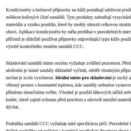
Kondicionéry a krémové přípravky na kůži pomáhají udržovat
pruž
měkkost kožených částí sandálů
. Tyto produkty zabraňují vysychání
materiálu a vzniku prasklin, které by mohly ohrozit celkovou strukt
obuvi. Aplikace kondicionéru by měla probíhat v pravidelných inter
přičemž je důležité používat přípravky odpovídající typu kůže použi
výrobě konkrétního modelu sandálů CCC.
Skladování sandálů mimo sezónu vyžaduje zvláštní pozornost. Před
uložením je nutné sandály důkladně vyčistit, ošetřit vhodnými přípr
nechat je zcela vyschnout.
Ideální místo pro skladování
je suchý a
větraný prostor s konstantní teplotou, kde sandály nebudou vystave
přímému slunečnímu světlu. Vhodné je použití látkových sáčků ne
krabic, které zajistí ochranu před prachem a zároveň umožní materi
dýchat.
Podrážka sandálů CCC vyžaduje také specifickou péči. Pravidelné č
drážek podrážky od nečistot a kamínků prodlužuje životnost obuvi 