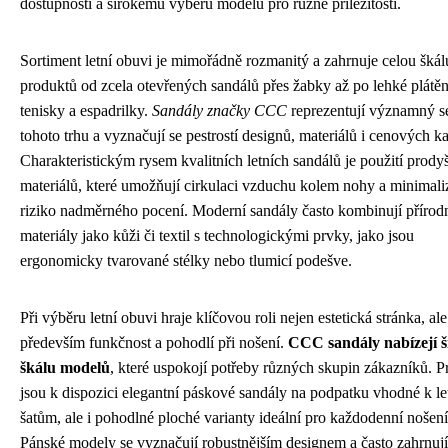
dostupnosti a širokému výběru modelů pro různé příležitosti.
Sortiment letní obuvi je mimořádně rozmanitý a zahrnuje celou škál
produktů od zcela otevřených sandálů přes žabky až po lehké plátě
tenisky a espadrilky.
Sandály značky CCC
reprezentují významný 
tohoto trhu a vyznačují se pestrostí designů, materiálů i cenových ka
Charakteristickým rysem kvalitních letních sandálů je použití prod
materiálů, které umožňují cirkulaci vzduchu kolem nohy a minimali
riziko nadměrného pocení. Moderní sandály často kombinují přírod
materiály jako kůži či textil s technologickými prvky, jako jsou
ergonomicky tvarované stélky nebo tlumicí podešve.
Při výběru letní obuvi hraje klíčovou roli nejen estetická stránka, ale
především funkčnost a pohodlí při nošení.
CCC sandály nabízejí 
škálu modelů
, které uspokojí potřeby různých skupin zákazníků. P
jsou k dispozici elegantní páskové sandály na podpatku vhodné k l
šatům, ale i pohodlné ploché varianty ideální pro každodenní nošení
Pánské modely se vyznačují robustnějším designem a často zahrnují