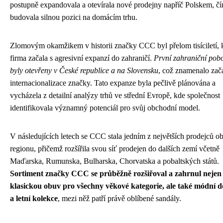
postupně expandovala a otevírala nové prodejny napříč Polskem, čí
budovala silnou pozici na domácím trhu.
Zlomovým okamžikem v historii značky CCC byl přelom tisíciletí, 
firma začala s agresivní expanzí do zahraničí.
První zahraniční pob
byly otevřeny v České republice a na Slovensku
, což znamenalo zač
internacionalizace značky. Tato expanze byla pečlivě plánována a
vycházela z detailní analýzy trhů ve střední Evropě, kde společnost
identifikovala významný potenciál pro svůj obchodní model.
V následujících letech se CCC stala jedním z největších prodejců o
regionu, přičemž rozšířila svou síť prodejen do dalších zemí včetně
Maďarska, Rumunska, Bulharska, Chorvatska a pobaltských států.
Sortiment značky CCC se průběžně rozšiřoval a zahrnul nejen
klasickou obuv pro všechny věkové kategorie, ale také módní 
a letní kolekce
, mezi něž patří právě oblíbené sandály.