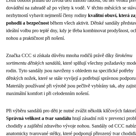
Letní období přináší do života dětí mnoho radostí, od her venku pře
dovádění na zahradě až po výlety k vodě. V těchto měsících se stáv
nezbytností vybavit nejmenší členy rodiny
kvalitní obuví, která zaj
pohodlí a bezpečnost
během všech aktivit. Dětské sandály představ
ideální volbu pro teplé dny, kdy je třeba kombinovat prodyšnost, o
nohou a praktičnost při nošení.
Značka CCC si získala důvěru mnoha rodičů právě díky
širokému
sortimentu dětských sandálů
, které splňují všechny požadavky mod
rodin. Tyto sandály jsou navrženy s ohledem na specifické potřeby
dětských nožek, které se stále vyvíjejí a potřebují správnou podporu
Materiály používané při výrobě jsou pečlivě vybírány tak, aby zajist
maximální komfort i při celodenním nošení.
Při výběru sandálů pro děti je nutné zvážit několik klíčových faktor
Správná velikost a tvar sandálu
hrají zásadní roli v prevenci pro
chodidly a zajištění zdravého vývoje nohou. Sandály od CCC nabíz
anatomicky tvarované stélky, které podporují přirozený tvar chodidl