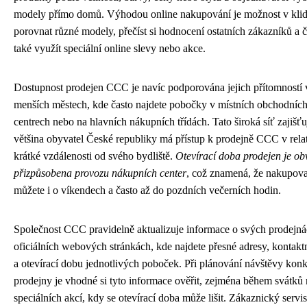
modely přímo domů. Výhodou online nakupování je možnost v kli
porovnat různé modely, přečíst si hodnocení ostatních zákazníků a č
také využít speciální online slevy nebo akce.
Dostupnost prodejen CCC je navíc podporována jejich přítomností 
menších městech, kde často najdete pobočky v místních obchodníc
centrech nebo na hlavních nákupních třídách. Tato široká síť zajišťu
většina obyvatel České republiky má přístup k prodejně CCC v rela
krátké vzdálenosti od svého bydliště.
Otevírací doba prodejen je ob
přizpůsobena provozu nákupních center
, což znamená, že nakupova
můžete i o víkendech a často až do pozdních večerních hodin.
Společnost CCC pravidelně aktualizuje informace o svých prodejná
oficiálních webových stránkách, kde najdete přesné adresy, kontakt
a otevírací dobu jednotlivých poboček. Při plánování návštěvy konk
prodejny je vhodné si tyto informace ověřit, zejména během svátků
speciálních akcí, kdy se otevírací doba může lišit. Zákaznický serv