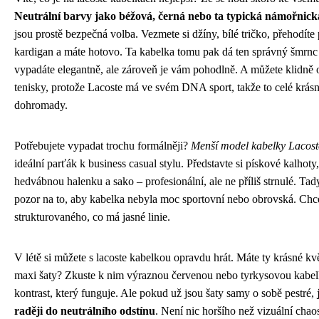
Neutrální barvy jako béžová, černá nebo ta typická námořnic
jsou prostě bezpečná volba. Vezmete si džíny, bílé tričko, přehodíte
kardigan a máte hotovo. Ta kabelka tomu pak dá ten správný šmrnc
vypadáte elegantně, ale zároveň je vám pohodlně. A můžete klidně 
tenisky, protože Lacoste má ve svém DNA sport, takže to celé krás
dohromady.
Potřebujete vypadat trochu formálněji?
Menší model kabelky Lacost
ideální parťák k business casual stylu. Představte si pískové kalhoty,
hedvábnou halenku a sako – profesionální, ale ne příliš strnulé. Tad
pozor na to, aby kabelka nebyla moc sportovní nebo obrovská. Chc
strukturovaného, co má jasné linie.
V létě si můžete s lacoste kabelkou opravdu hrát. Máte ty krásné k
maxi šaty? Zkuste k nim výraznou červenou nebo tyrkysovou kabel
kontrast, který funguje. Ale pokud už jsou šaty samy o sobě pestré,
raději do neutrálního odstínu
. Není nic horšího než vizuální chao