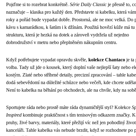
Pojďme si to rozebrat konkrétně.
Série Daily Classic
je přesně to, c
naznačuje – klasika pro každý den. Představte si kabelku, která vám
roky a pořád bude vypadat dobře. Prostorná, ale ne moc velká. Do 
kávu s kamarádkou, k šatům i k džínám. Použitá hovězí kůže má t
strukturu, která je hezká na dotek a zároveň vydržela už nejedno
dobrodružství v metru nebo přeplněném nákupním centru.
Když potřebujete vypadat opravdu skvěle,
kolekce Chantaco
je ta
volba. Tady už jde o kousek, který doplní vaše nejlepší šaty nebo el
kostým. Zlaté nebo stříbrné detaily, precizní zpracování – tahle kab
dodá sebevědomí na důležité schůzce nebo večeři, kde chcete uděla
Není to kabelka na běhání po obchodech, ale na chvíle, kdy na sobě
Sportujete ráda nebo prostě máte ráda dynamičtější styl? Kolekce
Sp
Inspired
kombinuje praktičnost s tím tenisovým odkazem značky. Ko
pruhy, živé barvy, materiály, které přežijí víc než jen pohodlný život
kanceláři. Tahle kabelka vás nebude brzdit, když se rozhodnete po p