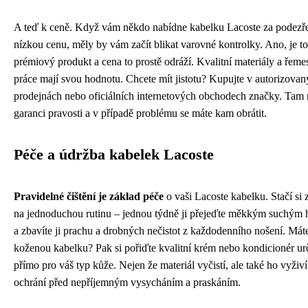
A teď k ceně. Když vám někdo nabídne kabelku Lacoste za podezř
nízkou cenu, měly by vám začít blikat varovné kontrolky. Ano, je to
prémiový produkt a cena to prostě odráží. Kvalitní materiály a řeme
práce mají svou hodnotu. Chcete mít jistotu? Kupujte v autorizova
prodejnách nebo oficiálních internetových obchodech značky. Tam
garanci pravosti a v případě problému se máte kam obrátit.
Péče a údržba kabelek Lacoste
Pravidelné čištění je základ péče
o vaši Lacoste kabelku. Stačí si
na jednoduchou rutinu – jednou týdně ji přejeďte měkkým suchým
a zbavíte ji prachu a drobných nečistot z každodenního nošení. Mát
koženou kabelku? Pak si pořiďte kvalitní krém nebo kondicionér u
přímo pro váš typ kůže. Nejen že materiál vyčistí, ale také ho vyživí
ochrání před nepříjemným vysycháním a praskáním.