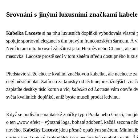
Srovnání s jinými luxusními značkami kabel
Kabelka Lacoste
si na trhu luxusních doplňků vybudovala vlastní p
spojuje sportovní eleganci s tím pravým francouzským šarmem. A ví
Není to ani ultraluxusní záležitost jako Hermès nebo Chanel, ale an
masovka. Lacoste prostě sedí v tom zlatém středu dostupného luxus
Představte si, že chcete kvalitní značkovou kabelku, ale nechcete za 
celý měsíční plat. Zatímco za kousky od těch nejprestižnějších znač
zaplatíte desítky tisíc korun a víc,
kabelka od Lacoste
vám otevře dv
světa kvalitních doplňků, aniž byste museli prodat ledvinu.
Když se podíváme na italské značky typu Prada nebo Gucci, tam jd
o ten „wow efekt – výrazná loga, bohaté zdobení, každá sezona ně
nového.
Kabelky Lacoste
jdou přesně opačným směrem. Minimalis
design, ten ikonický krokodýlek jako nenápadný symbol kvality. Ž