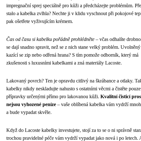
impregnační sprej speciálně pro kůži a předcházejte problémům. Pře
stalo a kabelka zvlhla? Nechte ji v klidu vyschnout při pokojové tep
pak ošetřete vyživujícím krémem.
Čas od času si kabelku pořádně prohlédněte
– včas odhalíte drobnos
se dají snadno spravit, než se z nich stane velký problém. Uvolněný 
kazící se zip nebo odřená hrana? S tím pomože odborník, který má
zkušenosti s luxusními kabelkami a zná materiály Lacoste.
Lakovaný povrch? Ten je opravdu citlivý na škrábance a otlaky. T
kabelky nikdy neskladujte nahusto s ostatními věcmi a čistěte pouze
přípravky určenými přímo pro lakovanou kůži.
Kvalitní čisticí pro
nejsou vyhozené peníze
– vaše oblíbená kabelka vám vydrží mno
a bude vypadat skvěle.
Když do Lacoste kabelky investujete, stojí za to se o ni správně star
trochou pravidelné péče vám vydrží vypadat jako nová i po letech. 