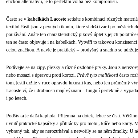
etickou alternativu, je to perfektní volba bez kompromisů.
Často se v
kabelkách Lacoste
setkáte s kombinací různých materiá
textilní části jsou z pevných tkanin, které si drží tvar i po měsících 
používání. Znáte ten charakteristický pikový úplet z jejich polotrič
ten se často objevuje i na kabelkách. Vytváří to takovou konzistenci
celou značkou. A navíc je praktický – prodyšný a snadno se udržuje
Podívejte se na zipy, přezky a různé ozdobné prvky. Jsou z nerezový
nebo mosazi s úpravou proti korozi.
Právě tyto maličkosti
často roz
tom, jestli držíte v ruce opravdu luxusní kus, nebo jen průměrný vý
Lacoste ví, že i drobnosti mají význam – fungují perfektně a vypada
i po letech.
Podšívka je další kapitola. Příjemná na dotek, lehce se čistí. Většino
uvnitř praktické kapsičky a přihrádky pro mobil, klíče nebo karty. Ma
vybraný tak, aby se neroztrhával a netvořily se na něm žmolky. U n