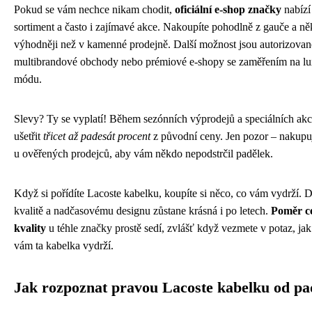
Pokud se vám nechce nikam chodit,
oficiální e-shop značky
nabízí
sortiment a často i zajímavé akce. Nakoupíte pohodlně z gauče a ně
výhodněji než v kamenné prodejně. Další možnost jsou autorizovan
multibrandové obchody nebo prémiové e-shopy se zaměřením na lu
módu.
Slevy? Ty se vyplatí! Během sezónních výprodejů a speciálních ak
ušetřit
třicet až padesát procent
z původní ceny. Jen pozor – nakupu
u ověřených prodejců, aby vám někdo nepodstrčil padělek.
Když si pořídíte Lacoste kabelku, koupíte si něco, co vám vydrží. 
kvalitě a nadčasovému designu zůstane krásná i po letech.
Poměr c
kvality
u téhle značky prostě sedí, zvlášť když vezmete v potaz, ja
vám ta kabelka vydrží.
Jak rozpoznat pravou Lacoste kabelku od pa