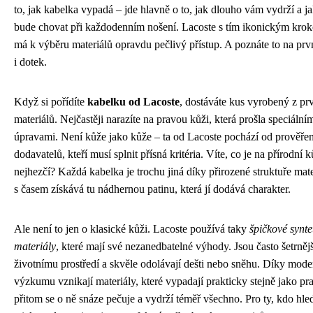
to, jak kabelka vypadá – jde hlavně o to, jak dlouho vám vydrží a ja
bude chovat při každodenním nošení. Lacoste s tím ikonickým kro
má k výběru materiálů opravdu pečlivý přístup. A poznáte to na prv
i dotek.
Když si pořídíte
kabelku od Lacoste
, dostáváte kus vyrobený z pr
materiálů. Nejčastěji narazíte na pravou kůži, která prošla speciální
úpravami. Není kůže jako kůže – ta od Lacoste pochází od prověře
dodavatelů, kteří musí splnit přísná kritéria. Víte, co je na přírodní k
nejhezčí? Každá kabelka je trochu jiná díky přirozené struktuře mate
s časem získává tu nádhernou patinu, která jí dodává charakter.
Ale není to jen o klasické kůži. Lacoste používá taky
špičkové synte
materiály
, které mají své nezanedbatelné výhody. Jsou často šetrnějš
životnímu prostředí a skvěle odolávají dešti nebo sněhu. Díky mod
výzkumu vznikají materiály, které vypadají prakticky stejně jako pr
přitom se o ně snáze pečuje a vydrží téměř všechno. Pro ty, kdo hled