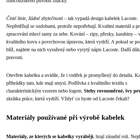
francouzského původu značky.
Čisté linie, žádné zbytečnosti
– tak vypadá design kabelek Lacoste.
Nepřetěžují se ozdobami, protože nepotřebují. Kvalitní materiál a pr
zpracování mluví samy za sebe. Kování – zipy, přezky, karabiny – 
kvalitního kovu s povrchovou úpravou, která vydrží. A pokud se po
blíž, najdete na nich vyražený nebo vyrytý nápis Lacoste. Další dů
pravosti.
Otevřete kabelku a uvidíte, že i vnitřek je promyšlený do detailu. K
přihrádky tam, kde mají smysl. Podšívka z kvalitního textilu s
charakteristickým vzorem nebo logem.
Stehy rovnoměrné, švy pe
zkrátka práce, která vydrží. Vždyť co byste od Lacoste čekali?
Materiály používané při výrobě kabelek
Materiály, ze kterých se kabelky vyrábějí
, hrají zásadní roli. Nej