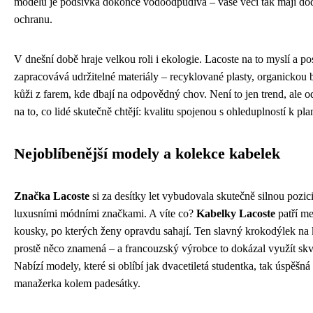
modelů je podšívka dokonce vodoodpudivá – vaše věci tak mají do
ochranu.
V dnešní době hraje velkou roli i ekologie. Lacoste na to myslí a p
zapracovává udržitelné materiály – recyklované plasty, organickou 
kůži z farem, kde dbají na odpovědný chov. Není to jen trend, ale 
na to, co lidé skutečně chtějí: kvalitu spojenou s ohleduplností k pla
Nejoblíbenější modely a kolekce kabelek
Značka Lacoste
si za desítky let vybudovala skutečně silnou pozic
luxusními módními značkami. A víte co?
Kabelky Lacoste
patří me
kousky, po kterých ženy opravdu sahají. Ten slavný krokodýlek na 
prostě něco znamená – a francouzský výrobce to dokázal využít skv
Nabízí modely, které si oblíbí jak dvacetiletá studentka, tak úspěšná
manažerka kolem padesátky.