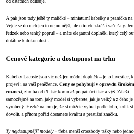
od ostatních odlišuje.
A pak jsou tady ještě ty maličké – miniaturní kabelky a psaníčka na 
Vejde se do nich jen to nejnutnější, ale o to víc zkrášlí vaše šaty. Je
řetízek nebo tenký popruš – a máte elegantní doplněk, který celý out
dotáhne k dokonalosti.
Cenové kategorie a dostupnost na trhu
Kabelky Lacoste jsou víc než jen módní doplněk – je to investice, k
projeví i na vaší peněžence.
Ceny se pohybují v opravdu širokém
rozmezí
, zhruba od tří tisíc korun až po patnáct tisíc a výš. Záleží
samozřejmě na tom, jaký model si vyberete, jak je velký a z čeho je
vyrobený. Hezké na tom je, že si můžete vybrat podle toho, kolik s
dovolit, a přitom pořád dostanete kvalitu a prestižní značku.
Ty nejdostupnější modely
– třeba menší crossbody tašky nebo jedn