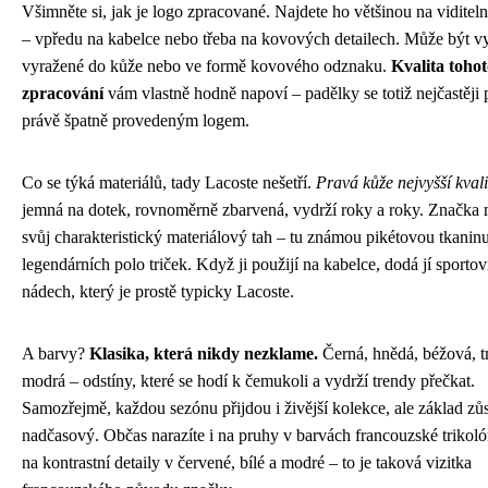
Všimněte si, jak je logo zpracované. Najdete ho většinou na viditel
– vpředu na kabelce nebo třeba na kovových detailech. Může být vy
vyražené do kůže nebo ve formě kovového odznaku.
Kvalita toho
zpracování
vám vlastně hodně napoví – padělky se totiž nejčastěji 
právě špatně provedeným logem.
Co se týká materiálů, tady Lacoste nešetří.
Pravá kůže nejvyšší kvali
jemná na dotek, rovnoměrně zbarvená, vydrží roky a roky. Značka m
svůj charakteristický materiálový tah – tu známou pikétovou tkaninu
legendárních polo triček. Když ji použijí na kabelce, dodá jí sportov
nádech, který je prostě typicky Lacoste.
A barvy?
Klasika, která nikdy nezklame.
Černá, hnědá, béžová, 
modrá – odstíny, které se hodí k čemukoli a vydrží trendy přečkat.
Samozřejmě, každou sezónu přijdou i živější kolekce, ale základ zů
nadčasový. Občas narazíte i na pruhy v barvách francouzské trikol
na kontrastní detaily v červené, bílé a modré – to je taková vizitka