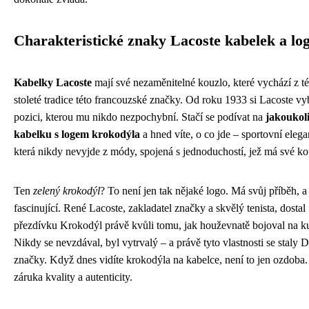
Charakteristické znaky Lacoste kabelek a lo
Kabelky Lacoste
mají své nezaměnitelné kouzlo, které vychází z t
stoleté tradice této francouzské značky. Od roku 1933 si Lacoste v
pozici, kterou mu nikdo nezpochybní. Stačí se podívat na
jakoukol
kabelku s logem krokodýla
a hned víte, o co jde – sportovní elega
která nikdy nevyjde z módy, spojená s jednoduchostí, jež má své ko
Ten
zelený krokodýl
? To není jen tak nějaké logo. Má svůj příběh, a
fascinující. René Lacoste, zakladatel značky a skvělý tenista, dostal
přezdívku Krokodýl právě kvůli tomu, jak houževnatě bojoval na ku
Nikdy se nevzdával, byl vytrvalý – a právě tyto vlastnosti se staly
značky. Když dnes vidíte krokodýla na kabelce, není to jen ozdoba. 
záruka kvality a autenticity.