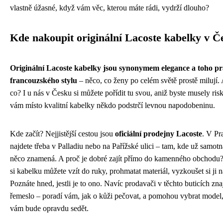
vlastně úžasné, když vám věc, kterou máte rádi, vydrží dlouho?
Kde nakoupit originální Lacoste kabelky v Č
Originální Lacoste kabelky jsou synonymem elegance a toho p
francouzského stylu
– něco, co ženy po celém světě prostě milují. 
co? I u nás v Česku si můžete pořídit tu svou, aniž byste musely ris
vám místo kvalitní kabelky někdo podstrčí levnou napodobeninu.
Kde začít? Nejjistější cestou jsou
oficiální prodejny Lacoste
. V Pr
najdete třeba v Palladiu nebo na Pařížské ulici – tam, kde už samotn
něco znamená. A proč je dobré zajít přímo do kamenného obchodu?
si kabelku můžete vzít do ruky, prohmatat materiál, vyzkoušet si ji 
Poznáte hned, jestli je to ono. Navíc prodavači v těchto buticích zna
řemeslo – poradí vám, jak o kůži pečovat, a pomohou vybrat model,
vám bude opravdu sedět.