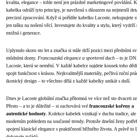
kvalita, elegance – tohle není jen prázdné marketingové povídání. 
kabelka odráží tyto principy, je navržená s důrazem na nejmenší deta
precizní zpracování. Když si pořídíte kabelku Lacoste, nekupujete si
jen tašku na nošení věcí. Investujete do kvality a stylu, který vydrží 
možná i generace.
Uplynulo skoro sto let a značka si stále drží pozici mezi předními s
módními domy.
Francouzská elegance a sportovní duch
– to je D
Lacoste, která se nemění. V každé kabelce najdete kousek toho dědi
spojit funkčnost s krásou. Nejkvalitnější materiály, pečlivá ruční prá
ikonický design – to všechno dělá z každé kabelky unikát s duší.
Dnes je Lacoste globální značka přítomná ve více než sto dvaceti z
Přesto – a to je důležité – si zachovává své
francouzské kořeny a
autentické hodnoty
. Kolekce kabelek vznikají v duchu tradice, ale
moderním pohledem na současné trendy. Protože dnešní ženy potřeb
spojení klasické elegance s praktičností běžného života. A právě to 
dokonale zvládá.