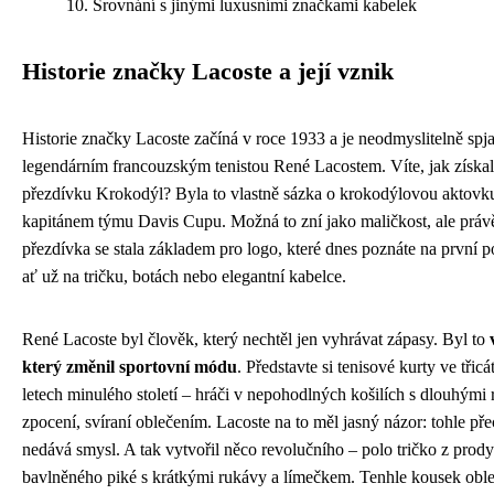
Srovnání s jinými luxusními značkami kabelek
Historie značky Lacoste a její vznik
Historie značky Lacoste začíná v roce 1933 a je neodmyslitelně spja
legendárním francouzským tenistou René Lacostem. Víte, jak získal
přezdívku Krokodýl? Byla to vlastně sázka o krokodýlovou aktovk
kapitánem týmu Davis Cupu. Možná to zní jako maličkost, ale právě
přezdívka se stala základem pro logo, které dnes poznáte na první p
ať už na tričku, botách nebo elegantní kabelce.
René Lacoste byl člověk, který nechtěl jen vyhrávat zápasy. Byl to
který změnil sportovní módu
. Představte si tenisové kurty ve třic
letech minulého století – hráči v nepohodlných košilích s dlouhými 
zpocení, svíraní oblečením. Lacoste na to měl jasný názor: tohle pře
nedává smysl. A tak vytvořil něco revolučního – polo tričko z prod
bavlněného piké s krátkými rukávy a límečkem. Tenhle kousek obl