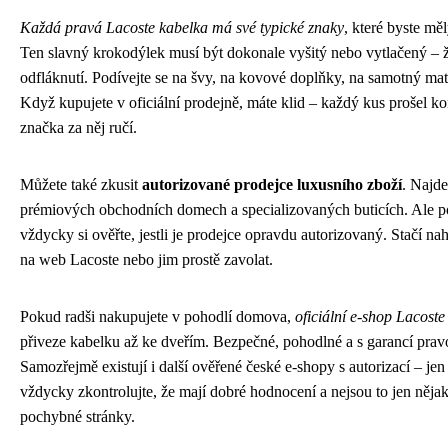
Každá pravá Lacoste kabelka má své typické znaky
, které byste měl
Ten slavný krokodýlek musí být dokonale vyšitý nebo vytlačený – 
odfláknutí. Podívejte se na švy, na kovové doplňky, na samotný mate
Když kupujete v oficiální prodejně, máte klid – každý kus prošel ko
značka za něj ručí.
Můžete také zkusit
autorizované prodejce luxusního zboží
. Najde
prémiových obchodních domech a specializovaných buticích. Ale p
vždycky si ověřte, jestli je prodejce opravdu autorizovaný. Stačí na
na web Lacoste nebo jim prostě zavolat.
Pokud radši nakupujete v pohodlí domova,
oficiální e-shop Lacoste
přiveze kabelku až ke dveřím. Bezpečné, pohodlné a s garancí pravo
Samozřejmě existují i další ověřené české e-shopy s autorizací – jen 
vždycky zkontrolujte, že mají dobré hodnocení a nejsou to jen něja
pochybné stránky.