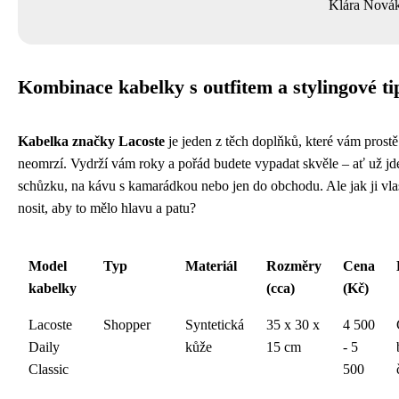
Klára Nová
Kombinace kabelky s outfitem a stylingové ti
Kabelka značky Lacoste
je jeden z těch doplňků, které vám prost
neomrzí. Vydrží vám roky a pořád budete vypadat skvěle – ať už jd
schůzku, na kávu s kamarádkou nebo jen do obchodu. Ale jak ji vla
nosit, aby to mělo hlavu a patu?
Model
Typ
Materiál
Rozměry
Cena
kabelky
(cca)
(Kč)
Lacoste
Shopper
Syntetická
35 x 30 x
4 500
Daily
kůže
15 cm
- 5
Classic
500