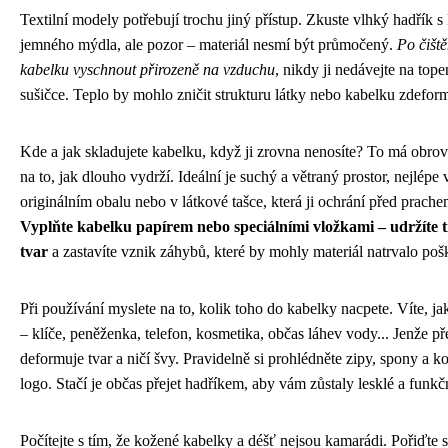
Textilní modely potřebují trochu jiný přístup. Zkuste vlhký hadřík 
jemného mýdla, ale pozor – materiál nesmí být průmočený.
Po čiště
kabelku vyschnout přirozeně na vzduchu
, nikdy ji nedávejte na top
sušičce. Teplo by mohlo zničit strukturu látky nebo kabelku zdefor
Kde a jak skladujete kabelku, když ji zrovna nenosíte? To má obrov
na to, jak dlouho vydrží. Ideální je suchý a větraný prostor, nejlépe 
originálním obalu nebo v látkové tašce, která ji ochrání před prache
Vyplňte kabelku papírem nebo speciálními vložkami – udržíte tí
tvar
a zastavíte vznik záhybů, které by mohly materiál natrvalo poš
Při používání myslete na to, kolik toho do kabelky nacpete. Víte, ja
– klíče, peněženka, telefon, kosmetika, občas láhev vody... Jenže př
deformuje tvar a ničí švy. Pravidelně si prohlédněte zipy, spony a 
logo. Stačí je občas přejet hadříkem, aby vám zůstaly lesklé a funkč
Počítejte s tím, že kožené kabelky a déšť nejsou kamarádi. Pořiďte s