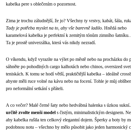
kabelka pere s oblečením o pozornost.
Zima je trochu záludnější, že jo? Všechny ty vrstvy, kabát, šála, ruka
Tady je potřeba myslet na to, aby vše barevně ladilo.
Hnědá nebo
karamelová kabelka je perfektní k zemitým tónům zimního šatníku.
Ta je prostě univerzálka, která vás nikdy nezradí.
O víkendu, když vyrazíte na výlet po městě nebo na procházku do 
sáhněte po pohodlných cargo kalhotách nebo chinos, oversized svet
teniskách. K tomu se hodí větší, praktičtější kabelka – ideálně cross
abyste měli ruce volné na kávu nebo na focení. Tohle je můj oblíbe
pro neformální setkání s přáteli.
A co večer? Malé černé šaty nebo hedvábná halenka s úzkou sukní.
určitě zvolte menší model
s čistým, minimalistickým designem. Ne
aby kabelka rušila ten celkový elegantní dojem. Šperky a boty by m
podobnou notu – všechno by mělo působit jako jeden harmonický c