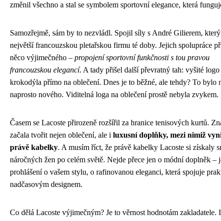
změnil všechno a stal se symbolem sportovní elegance, která funguj
Samozřejmě, sám by to nezvládl. Spojil síly s André Gilierem, který 
největší francouzskou pletařskou firmu té doby. Jejich spolupráce př
něco výjimečného –
propojení sportovní funkčnosti s tou pravou
francouzskou elegancí
. A tady přišel další převratný tah: vyšité logo
krokodýla přímo na oblečení. Dnes je to běžné, ale tehdy? To bylo 
naprosto nového. Viditelná loga na oblečení prostě nebyla zvykem.
Časem se Lacoste přirozeně rozšířil za hranice tenisových kurtů. Z
začala tvořit nejen oblečení, ale i
luxusní doplňky, mezi nimiž vyn
právě kabelky
. A musím říct, že právě kabelky Lacoste si získaly s
náročných žen po celém světě. Nejde přece jen o módní doplněk – j
prohlášení o vašem stylu, o rafinovanou eleganci, která spojuje prak
nadčasovým designem.
Co dělá Lacoste výjimečným? Je to věrnost hodnotám zakladatele. 