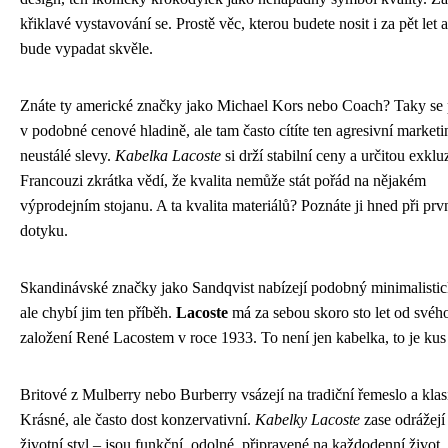
křiklavé vystavování se. Prostě věc, kterou budete nosit i za pět let 
bude vypadat skvěle.
Znáte ty americké značky jako Michael Kors nebo Coach? Taky se
v podobné cenové hladině, ale tam často cítíte ten agresivní marketi
neustálé slevy.
Kabelka Lacoste
si drží stabilní ceny a určitou exkluz
Francouzi zkrátka vědí, že kvalita nemůže stát pořád na nějakém
výprodejním stojanu. A ta kvalita materiálů? Poznáte ji hned při pr
dotyku.
Skandinávské značky jako Sandqvist nabízejí podobný minimalistick
ale chybí jim ten příběh.
Lacoste
má za sebou skoro sto let od svéh
založení René Lacostem v roce 1933. To není jen kabelka, to je kus 
Britové z Mulberry nebo Burberry vsázejí na tradiční řemeslo a klas
Krásné, ale často dost konzervativní.
Kabelky Lacoste
zase odrážejí 
životní styl – jsou funkční, odolné, připravené na každodenní život