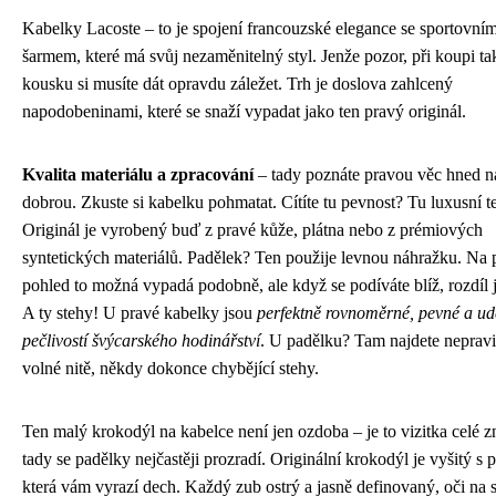
Kabelky Lacoste – to je spojení francouzské elegance se sportovní
šarmem, které má svůj nezaměnitelný styl. Jenže pozor, při koupi t
kousku si musíte dát opravdu záležet. Trh je doslova zahlcený
napodobeninami, které se snaží vypadat jako ten pravý originál.
Kvalita materiálu a zpracování
– tady poznáte pravou věc hned n
dobrou. Zkuste si kabelku pohmatat. Cítíte tu pevnost? Tu luxusní t
Originál je vyrobený buď z pravé kůže, plátna nebo z prémiových
syntetických materiálů. Padělek? Ten použije levnou náhražku. Na 
pohled to možná vypadá podobně, ale když se podíváte blíž, rozdíl j
A ty stehy! U pravé kabelky jsou
perfektně rovnoměrné, pevné a ud
pečlivostí švýcarského hodinářství
. U padělku? Tam najdete nepravi
volné nitě, někdy dokonce chybějící stehy.
Ten malý krokodýl na kabelce není jen ozdoba – je to vizitka celé z
tady se padělky nejčastěji prozradí. Originální krokodýl je vyšitý s p
která vám vyrazí dech. Každý zub ostrý a jasně definovaný, oči na