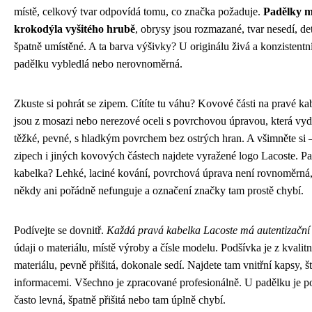
místě, celkový tvar odpovídá tomu, co značka požaduje.
Padělky m
krokodýla vyšitého hrubě
, obrysy jsou rozmazané, tvar nesedí, det
špatně umístěné. A ta barva výšivky? U originálu živá a konzistentní
padělku vybledlá nebo nerovnoměrná.
Zkuste si pohrát se zipem. Cítíte tu váhu? Kovové části na pravé ka
jsou z mosazi nebo nerezové oceli s povrchovou úpravou, která vyd
těžké, pevné, s hladkým povrchem bez ostrých hran. A všimněte si 
zipech i jiných kovových částech najdete vyražené logo Lacoste. P
kabelka? Lehké, laciné kování, povrchová úprava není rovnoměrná,
někdy ani pořádně nefunguje a označení značky tam prostě chybí.
Podívejte se dovnitř.
Každá pravá kabelka Lacoste má autentizační 
údaji o materiálu, místě výroby a čísle modelu. Podšívka je z kvalit
materiálu, pevně přišitá, dokonale sedí. Najdete tam vnitřní kapsy, št
informacemi. Všechno je zpracované profesionálně. U padělku je p
často levná, špatně přišitá nebo tam úplně chybí.