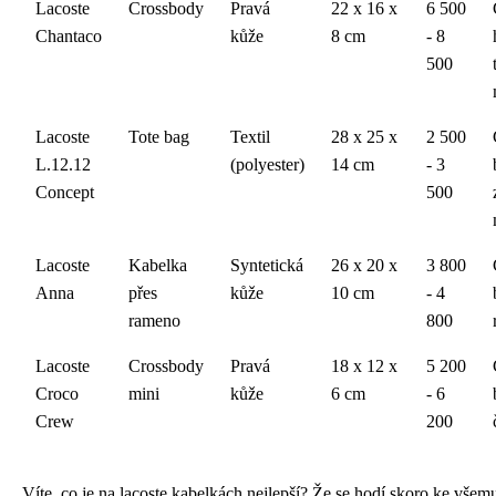
Lacoste
Crossbody
Pravá
22 x 16 x
6 500
Chantaco
kůže
8 cm
- 8
500
Lacoste
Tote bag
Textil
28 x 25 x
2 500
L.12.12
(polyester)
14 cm
- 3
Concept
500
Lacoste
Kabelka
Syntetická
26 x 20 x
3 800
Anna
přes
kůže
10 cm
- 4
rameno
800
Lacoste
Crossbody
Pravá
18 x 12 x
5 200
Croco
mini
kůže
6 cm
- 6
Crew
200
Víte, co je na lacoste kabelkách nejlepší? Že se hodí skoro ke všem