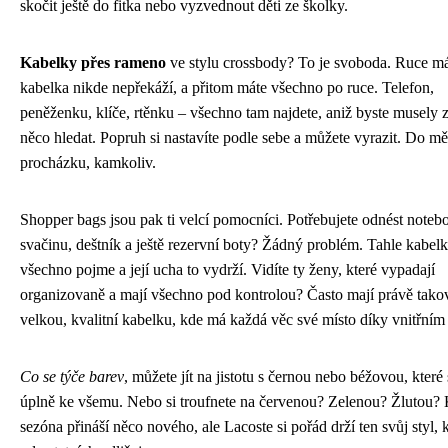
skočit ještě do fitka nebo vyzvednout děti ze školky.
Kabelky přes rameno
ve stylu crossbody? To je svoboda. Ruce má
kabelka nikde nepřekáží, a přitom máte všechno po ruce. Telefon,
peněženku, klíče, rtěnku – všechno tam najdete, aniž byste musely z
něco hledat. Popruh si nastavíte podle sebe a můžete vyrazit. Do mě
procházku, kamkoliv.
Shopper bags jsou pak ti velcí pomocníci. Potřebujete odnést noteb
svačinu, deštník a ještě rezervní boty? Žádný problém. Tahle kabelk
všechno pojme a její ucha to vydrží. Vidíte ty ženy, které vypadají
organizovaně a mají všechno pod kontrolou? Často mají právě tako
velkou, kvalitní kabelku, kde má každá věc své místo díky vnitřní
Co se týče barev
, můžete jít na jistotu s černou nebo béžovou, které
úplně ke všemu. Nebo si troufnete na červenou? Zelenou? Žlutou?
sezóna přináší něco nového, ale Lacoste si pořád drží ten svůj styl, 