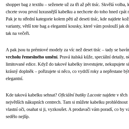
shopper bag z textilu – seženete už za tři až pět tisíc. Skvělá volba,
chcete svou první luxusnější kabelku a nechcete do toho hned cpát 
Pak je tu střední kategorie kolem pěti až deseti tisíc, kde najdete ko
varianty, větší tote bag a elegantní kousky, které vám poslouží jak d
tak na večeři.
A pak jsou tu prémiové modely za víc než deset tisíc – tady se baví
vrcholu řemeslného umění
. Pravá italská kůže, speciální detaily, 
limitované edice. Když do takové kabelky investujete, nekupujete si
krásný doplněk – pořizujete si něco, co vydrží roky a nepřestane bý
elegantní.
Kde taková kabelku sehnat?
Oficiální butiky Lacoste
najdete v těch
největších nákupních centrech. Tam si můžete kabelku prohlédnout
vlastní oči, osahat si ji, vyzkoušet. A prodavači vám poradí, co by 
sedělo nejlíp.