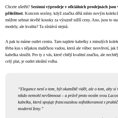
Chcete ušetřit?
Sezónní výprodeje v oficiálních prodejnách jsou 
příležitost
. Koncem sezóny, když značka dělá místo novým kolekc
můžete sehnat skvělé kousky za výrazně nižší ceny. Ano, jsou to sta
modely, ale kvalita? Ta zůstává stejná.
A pak tu máme outlet centra. Tam najdete kabelky z minulých kole
třeba kus s nějakou maličkou vadou, která ale vůbec neovlivní, jak
kabelka sloužit. Pro ty z vás, které chtějí kvalitní značku, ale nechtějí
celý plat, je outlet ideální volba.
Elegance není o tom, být okamžitě vidět, ale o tom, aby si 
nikdo nemohl nevšimnout – a právě proto nosím svou Lacos
kabelku, která spojuje francouzskou sofistikovanost s praktič
moderní ženy.